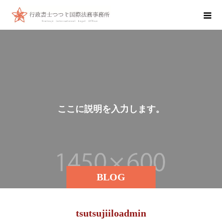
こ
こ
に
説
明
を
入
力
し
ま
す
。
BLOG
tsutsujiiloadmin